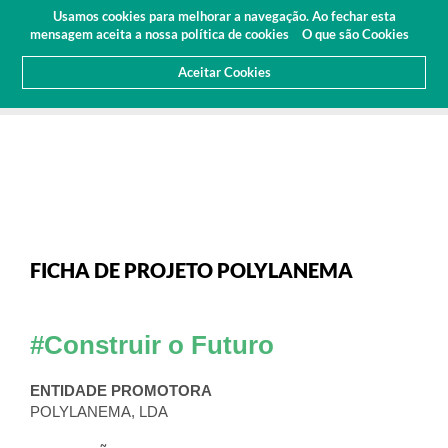
Orçamento
Usamos cookies para melhorar a navegação. Ao fechar esta
(0
mensagem aceita a nossa política de cookies
O que são Cookies
Aceitar Cookies
HOME
SOBRE NÓS
NOTICIAS
ARTIGOS E IMPRENSA
FICHA DE PROJETO POLYLANEMA
FICHA DE PROJETO POLYLANEMA
#Construir o Futuro
ENTIDADE PROMOTORA
POLYLANEMA, LDA