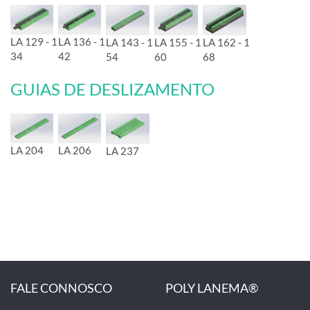
LA 129 - 1
LA 136 - 1
LA 143 - 1
LA 155 - 1
LA 162 - 1
34
42
54
60
68
GUIAS DE DESLIZAMENTO
LA 204
LA 206
LA 237
FALE CONNOSCO
POLY LANEMA®