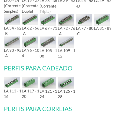
LA 0 - 14
LA 15 - 27
LA 28 - 38
LA 39 - 43
LA 44 - 48
LA 49 - 53
(Corrente
(Corrente
(Corrente
-D
Simples)
Dupla)
Tripla)
LA 54 - 62
LA 62 - 66
LA 67 - 71
LA 72 - 76
LA 77 - 80
LA 81 - 89
-B
-A
-A
-C
LA 90 - 95
LA 96 - 10
LA 105 - 1
LA 109 - 1
-A
4
08
12
PERFIS PARA CADEADO
LA 113 - 1
LA 117 - 1
LA 121 - 1
LA 125 - 1
16
20
24
28
PERFIS PARA CORREIAS