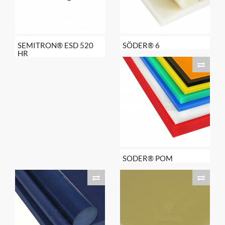
SEMITRON® ESD 520
SÖDER® 6
HR
SODER® POM