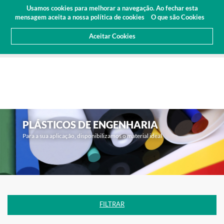
Orçamento
Área Cliente
PT
Usamos cookies para melhorar a navegação. Ao fechar esta
(0)
mensagem aceita a nossa política de cookies
O que são Cookies
Aceitar Cookies
HOME
PRODUTOS
PLÁSTICOS DE ENGENHARIA
PLÁSTICOS DE ENGENHARIA
Para a sua aplicação, disponibilizamos o material ideal
FILTRAR