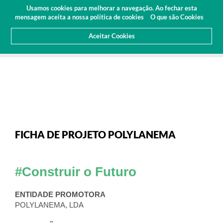
Orçamento
Usamos cookies para melhorar a navegação. Ao fechar esta
(0
mensagem aceita a nossa política de cookies
O que são Cookies
Aceitar Cookies
HOME
SOBRE NÓS
NOTICIAS
ARTIGOS E IMPRENSA
FICHA DE PROJETO POLYLANEMA
FICHA DE PROJETO POLYLANEMA
#Construir o Futuro
ENTIDADE PROMOTORA
POLYLANEMA, LDA