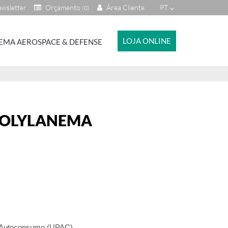
wsletter
Orçamento
Área Cliente
PT
(0)
LOJA ONLINE
EMA AEROSPACE & DEFENSE
 POLYLANEMA
a Autoconsumo (UPAC)