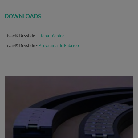
DOWNLOADS
Tivar® Dryslide -
Ficha Técnica
Tivar® Dryslide
-
Programa de Fabrico