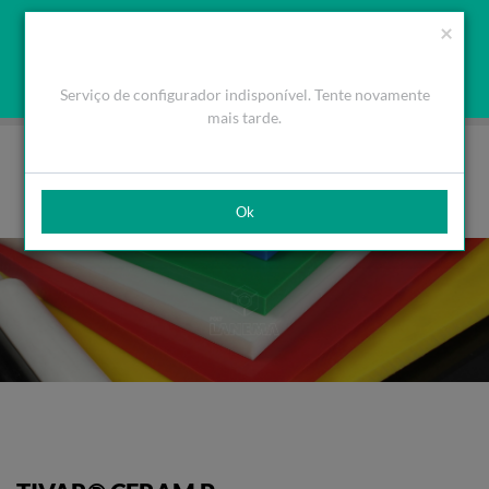
Orçamento
Área Cliente
PT
Usamos cookies para melhorar a navegação. Ao fechar esta
(0)
×
mensagem aceita a nossa política de cookies
O que são Cookies
Aceitar Cookies
Serviço de configurador indisponível. Tente novamente
HOME
PRODUTOS
PLÁSTICOS DE ENGENHARIA
TIVAR®
TIVAR® CERAM-P
mais tarde.
Ok