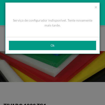
Orçamento
Área Cliente
PT
Usamos cookies para melhorar a navegação. Ao fechar esta
(0)
×
mensagem aceita a nossa política de cookies
O que são Cookies
Aceitar Cookies
Serviço de configurador indisponível. Tente novamente
HOME
PRODUTOS
PLÁSTICOS DE ENGENHARIA
TIVAR®
TIVAR® 1000 TG1
mais tarde.
Ok