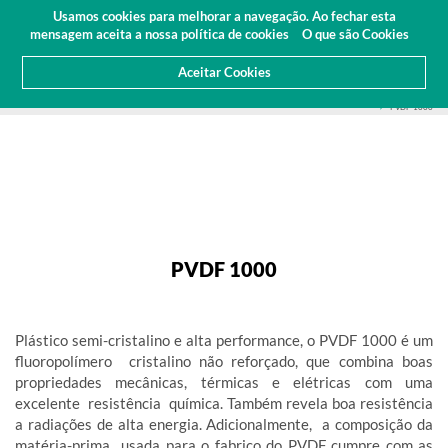
Orçamento
Área Cliente
PT
Usamos cookies para melhorar a navegação. Ao fechar esta
(0)
mensagem aceita a nossa política de cookies
O que são Cookies
Aceitar Cookies
HOME
PRODUTOS
PLÁSTICOS DE ENGENHARIA
GALGAMENTO PERSONALIZADO
PVDF 1000
PVDF 1000
PVDF 1000
Plástico semi-cristalino e alta performance, o PVDF 1000 é um
fluoropolímero cristalino não reforçado, que combina boas
propriedades mecânicas, térmicas e elétricas com uma
excelente resistência química. Também revela boa resistência
a radiações de alta energia. Adicionalmente, a composição da
matéria-prima usada para o fabrico do PVDF cumpre com as