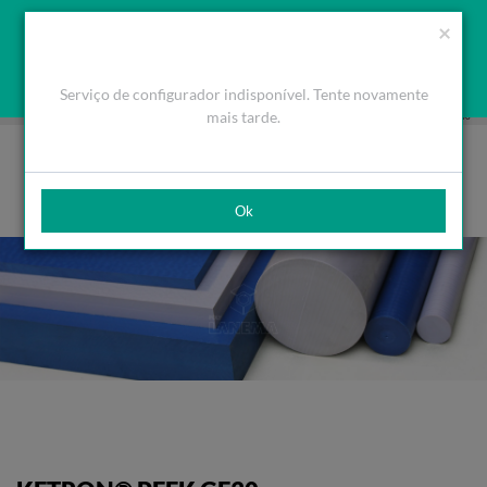
Orçamento
Área Cliente
PT
Usamos cookies para melhorar a navegação. Ao fechar esta
(0)
×
mensagem aceita a nossa política de cookies
O que são Cookies
Aceitar Cookies
Serviço de configurador indisponível. Tente novamente
HOME
PRODUTOS
PLÁSTICOS DE ENGENHARIA
GALGAMENTO PERSONALIZADO
KETRON®
mais tarde.
PEEK GF30
Ok