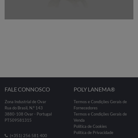
FALE CONNOSCO
POLY LANEMA®
Zona Industrial de Ovar
Termos e Condições Gerais de
Rua do Brasil, N.º 143
Fornecedores
3880-108 Ovar - Portugal
Termos e Condições Gerais de
PT509581315
Venda
Política de Cookies
Politica de Privacidade
(+351) 256 581 400