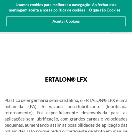
Orçamento
Área Cliente
PT
Usamos cookies para melhorar a navegação. Ao fechar esta
(0)
mensagem aceita a nossa política de cookies
O que são Cookies
Aceitar Cookies
HOME
PRODUTOS
PLÁSTICOS DE ENGENHARIA
ERTALON®/NYLATRON®
ERTALON® LFX
ERTALON® LFX
ERTALON® LFX
Plástico de engenharia semi-cristalino, o ERTALON® LFX é uma
poliamida (PA) 6 vazada auto-lubrificante (lubrificada
Internamente). Foi especificamente desenvolvida para as
aplicações sem lubrificação, com grandes cargas e velocidades
pequenas, aumentando assim as possibilidades de aplicação das
poliamidas. Isto porque reduz o coeficiente de atrito em mais de