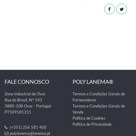
FALE CONNOSCO
POLY LANEMA®
Zona Industrial de Ovar
Termos e Condições Gerais de
Rua do Brasil, N.º 143
Fornecedores
3880-108 Ovar - Portugal
Termos e Condições Gerais de
PT509581315
Venda
Política de Cookies
Politica de Privacidade
(+351) 256 581 400
polylanema@lanema.pt