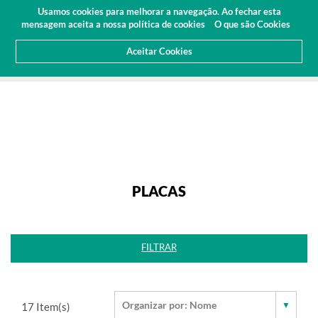
Orçamento
Área Cliente
PT
Usamos cookies para melhorar a navegação. Ao fechar esta
(0)
mensagem aceita a nossa política de cookies
O que são Cookies
Aceitar Cookies
HOME
PRODUTOS
ALUMÍNIOS
PLACAS
PLACAS
FILTRAR
17
Item(s)