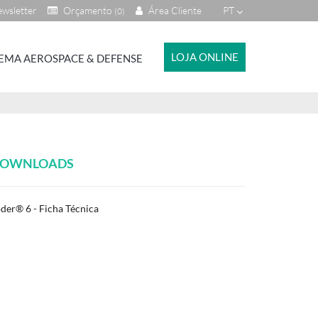
wsletter
Orçamento
Área Cliente
PT
(0)
LOJA ONLINE
EMA AEROSPACE & DEFENSE
OWNLOADS
der® 6 - Ficha Técnica