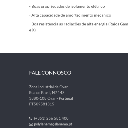
- Boas propriedades de isolamento elétrico
- Alta capacidade de amortecimento mecânico
- Boa resistência às radiações de alta energia (Raios Ga
e X)
FALE CONNOSCO
Zona Industrial de Ovar
Rua do Brasil, N.º 143
3880-108 Ovar - Portugal
PT509581315
(+351) 256 581 400
polylanema@lanema.pt