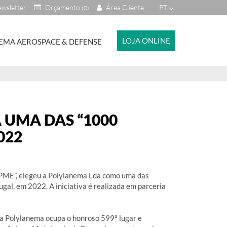
wsletter
Orçamento
Área Cliente
PT
(0)
LOJA ONLINE
EMA AEROSPACE & DEFENSE
 UMA DAS “1000
022
 PME”, elegeu a Polylanema Lda como uma das
al, em 2022. A iniciativa é realizada em parceria
a Polylanema ocupa o honroso 599º lugar e