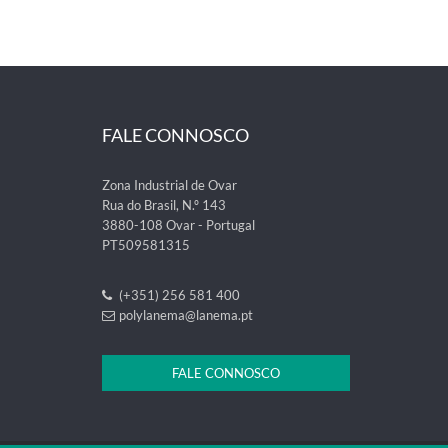
FALE CONNOSCO
Zona Industrial de Ovar
Rua do Brasil, N.º 143
3880-108 Ovar - Portugal
PT509581315
(+351) 256 581 400
polylanema@lanema.pt
FALE CONNOSCO