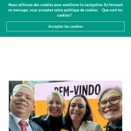
Budget
Espace client
FR
Nous utilisons des cookies pour améliorer la navigation. En fermant
(0)
ce message, vous acceptez notre politique de cookies
Que sont les
cookies?
Accepter les cookies
HOME
QUI SOMMES-NOUS
NOUVELLES
ARTICLES ET PRESSE
LANEMA EST DISTINGUÉE PAR LE
PRIX PME EXCELÊNCIA 2024