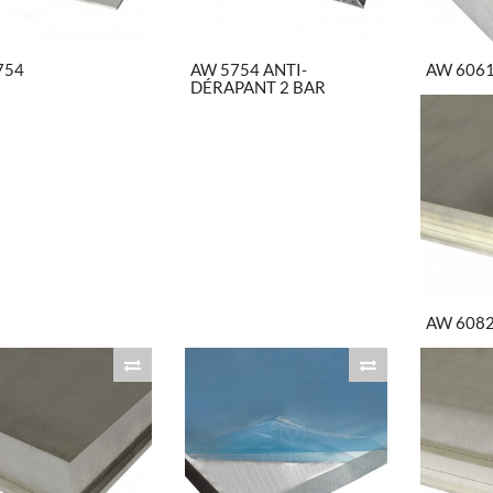
754
AW 5754 ANTI-
AW 606
DÉRAPANT 2 BAR
AW 608