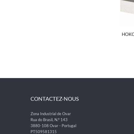
HOK
CONTACTEZ-NOUS
Zona Industrial de Ovar
Rua do Brasil, N.º 143
3880-108 Ovar - Portugal
PT509581315