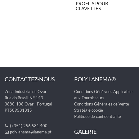
PROFILS POUR
CLAVETTES
CONTACTEZ-NOUS
POLY LANEMA®
Zona Industrial de Ovar
Conditions Générales Applicables
Rua do Brasil, N.º 143
aux Fournisseurs
3880-108 Ovar - Portugal
Conditions Générales de Vente
PT509581315
Stratégie cookie
Politique de confidentialité
(+351) 256 581 400
GALERIE
polylanema@lanema.pt