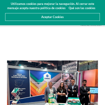
Presupuesto
Área Cliente
ES
Utilizamos cookies para mejorar la navegación. Al cerrar este
(0)
mensaje acepta nuestra política de cookies
Qué son las cookies
Aceptar Cookies
HOME
SOBRE NOSOTROS
NOTICIAS
FERIAS Y EVENTOS
GRUPO LANEMA EN ADVANCED
MANUFACTURING 2024