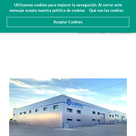
Presupuesto
Área Cliente
ES
Utilizamos cookies para mejorar la navegación. Al cerrar este
(0)
mensaje acepta nuestra política de cookies
Qué son las cookies
Aceptar Cookies
HOME
SOBRE NOSOTROS
NOTICIAS
ARTICULOS Y PRENSA
ADQUISICIÓN DE 3 NUEVOS
EDIFICIOS INDUSTRIALES Y SU REMODELACIÓN