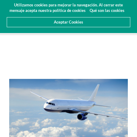
Presupuesto
Área Cliente
ES
Utilizamos cookies para mejorar la navegación. Al cerrar este
(0)
mensaje acepta nuestra política de cookies
Qué son las cookies
Aceptar Cookies
HOME
SOBRE NOSOTROS
NOTICIAS
ARTICULOS Y PRENSA
LANEMA EN LA AERONÁUTICA