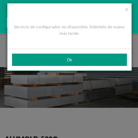
Presupuesto
Área Cliente
ES
Utilizamos cookies para mejorar la navegación. Al cerrar este
(0)
×
mensaje acepta nuestra política de cookies
Qué son las cookies
Aceptar Cookies
Servicio de configurador no disponible. Inténtelo de nuevo
HOME
PRODUCTOS
ALUMÍNIOS
PLACA
ALUMOLD® – 500
más tarde.
Ok