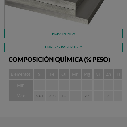
FICHA TÉCNICA
FINALIZAR PRESUPUESTO
COMPOSICIÓN QUÍMICA (% PESO)
Elementos
Si
Fe
Cu
Mn
Mg
Cr
Zn
Ti
Min
-
-
-
-
-
-
-
-
Max
0.04
0.08
1.6
-
2.4
-
6
-