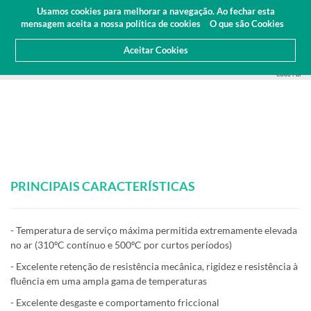
Orçamento
Área Cliente
PT
Usamos cookies para melhorar a navegação. Ao fechar esta
(0)
mensagem aceita a nossa política de cookies
O que são Cookies
Aceitar Cookies
HOME
PRODUTOS
PLÁSTICOS DE ENGENHARIA
GALGAMENTO PERSONALIZADO
DURATRON®
CU60 PBI
PRINCIPAIS CARACTERÍSTICAS
- Temperatura de serviço máxima permitida extremamente elevada
no ar (310ºC contínuo e 500ºC por curtos períodos)
- Excelente retenção de resistência mecânica, rigidez e resistência à
fluência em uma ampla gama de temperaturas
- Excelente desgaste e comportamento friccional